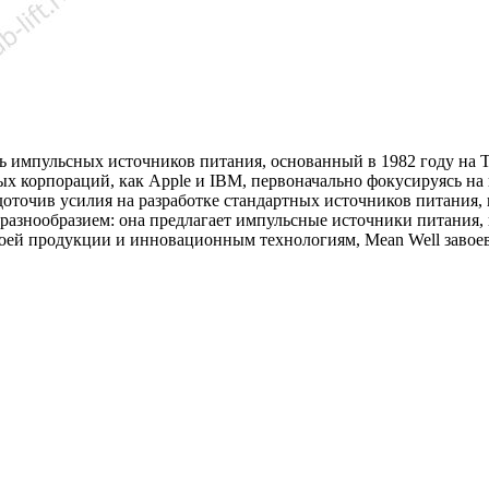
 импульсных источников питания, основанный в 1982 году на Т
ных корпораций, как Apple и IBM, первоначально фокусируясь н
едоточив усилия на разработке стандартных источников питани
разнообразием: она предлагает импульсные источники питания, 
своей продукции и инновационным технологиям, Mean Well заво