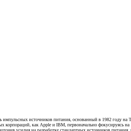
 импульсных источников питания, основанный в 1982 году на Т
ных корпораций, как Apple и IBM, первоначально фокусируясь н
едоточив усилия на разработке стандартных источников питани