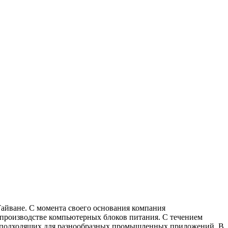
айване. С момента своего основания компания
а производстве компьютерных блоков питания. С течением
я, подходящих для разнообразных промышленных приложений. В