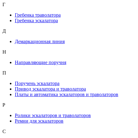
Г
Гребенка траволатора
Гребенка эскалатора
Д
Демаркационная линия
Н
Направляющие поручня
П
Поручень эскалатора
Привод эскалатора и траволатора
Платы и автоматика эскалаторов и траволаторов
Р
Ролики эскалаторов и траволаторов
Ремни для эскалаторов
С