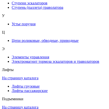
Ступени эскалаторов
Ступень (паллета) траволатора
У
Устье поручня
Ц
Цепи роликовые, обводные, приводные
Э
Элементы управления
Электромагнит тормоза эскалаторов и траволаторов
Лифты
На страницу каталога
Лифты грузовые
Лифты пассажирские
Подъемники
На страницу каталога