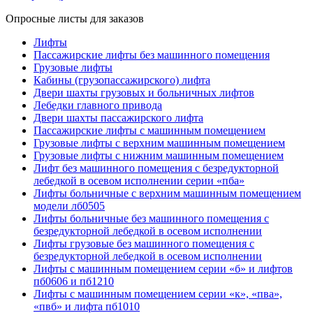
Опросные листы для заказов
Лифты
Пассажирские лифты без машинного помещения
Грузовые лифты
Кабины (грузопассажирского) лифта
Двери шахты грузовых и больничных лифтов
Лебедки главного привода
Двери шахты пассажирского лифта
Пассажирские лифты с машинным помещением
Грузовые лифты с верхним машинным помещением
Грузовые лифты с нижним машинным помещением
Лифт без машинного помещения с безредукторной
лебедкой в осевом исполнении серии «пба»
Лифты больничные с верхним машинным помещением
модели лб0505
Лифты больничные без машинного помещения с
безредукторной лебедкой в осевом исполнении
Лифты грузовые без машинного помещения с
безредукторной лебедкой в осевом исполнении
Лифты с машинным помещением серии «б» и лифтов
пб0606 и пб1210
Лифты с машинным помещением серии «к», «пва»,
«пвб» и лифта пб1010