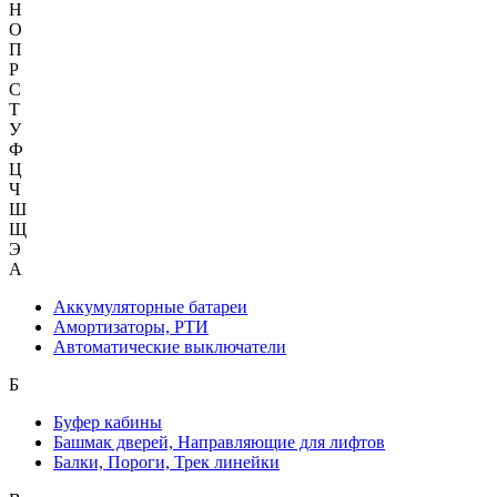
Н
О
П
Р
С
Т
У
Ф
Ц
Ч
Ш
Щ
Э
А
Аккумуляторные батареи
Амортизаторы, РТИ
Автоматические выключатели
Б
Буфер кабины
Башмак дверей, Направляющие для лифтов
Балки, Пороги, Трек линейки