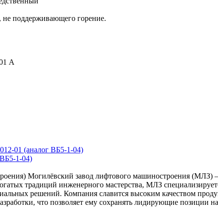
редственный
, не поддерживающего горение.
01 А
ВБ5-1-04)
троения)
Могилёвский завод лифтового машиностроения (МЛЗ) 
богатых традиций инженерного мастерства, МЛЗ специализирует
ециальных решений. Компания славится высоким качеством про
зработки, что позволяет ему сохранять лидирующие позиции на