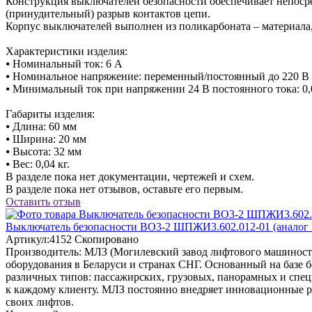
Конструкция выключателей безопасности обеспечивает непос
(принудительный) разрыв контактов цепи.
Корпус выключателей выполнен из поликарбоната – материала
Характеристики изделия:
⦁ Номинальный ток: 6 А
⦁ Номинальное напряжение: переменный/постоянный до 220 В
⦁ Минимальный ток при напряжении 24 В постоянного тока: 0,
Габариты изделия:
⦁ Длина: 60 мм
⦁ Ширина: 20 мм
⦁ Высота: 32 мм
⦁ Вес: 0,04 кг.
В разделе пока нет документации, чертежей и схем.
В разделе пока нет отзывов, оставьте его первым.
Оставить отзыв
Выключатель безопасности ВО3-2 ШПЖИ3.602.012-01 (аналог 
Артикул:
4152
Скопировано
Производитель:
МЛЗ (Могилевский завод лифтового машинос
оборудования в Беларуси и странах СНГ. Основанный на базе 
различных типов: пассажирских, грузовых, панорамных и сп
к каждому клиенту. МЛЗ постоянно внедряет инновационные ра
своих лифтов.