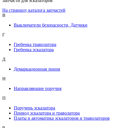
Запчасти для эскалаторов
На страницу каталога запчастей
В
Выключатели безопасности, Датчики
Г
Гребенка траволатора
Гребенка эскалатора
Д
Демаркационная линия
Н
Направляющие поручня
П
Поручень эскалатора
Привод эскалатора и траволатора
Платы и автоматика эскалаторов и траволаторов
Р