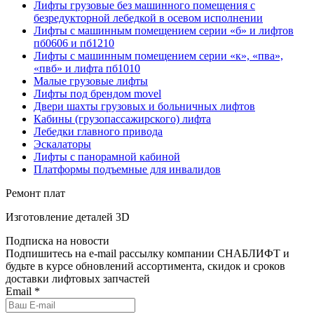
Лифты грузовые без машинного помещения с
безредукторной лебедкой в осевом исполнении
Лифты с машинным помещением серии «б» и лифтов
пб0606 и пб1210
Лифты с машинным помещением серии «к», «пва»,
«пвб» и лифта пб1010
Малые грузовые лифты
Лифты под брендом movel
Двери шахты грузовых и больничных лифтов
Кабины (грузопассажирского) лифта
Лебедки главного привода
Эскалаторы
Лифты с панорамной кабиной
Платформы подъемные для инвалидов
Ремонт плат
Изготовление деталей 3D
Подписка на новости
Подпишитесь на e-mail рассылку компании СНАБЛИФТ и
будьте в курсе обновлений ассортимента, скидок и сроков
доставки лифтовых запчастей
Email
*