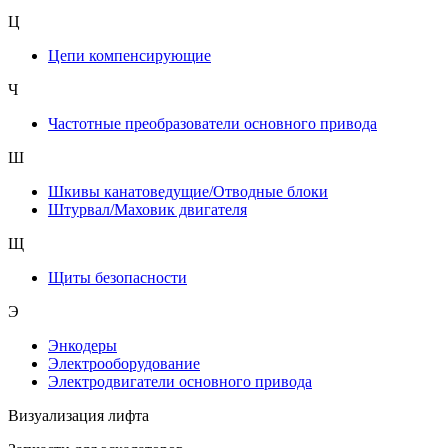
Ц
Цепи компенсирующие
Ч
Частотные преобразователи основного привода
Ш
Шкивы канатоведущие/Отводные блоки
Штурвал/Маховик двигателя
Щ
Щиты безопасности
Э
Энкодеры
Электрооборудование
Электродвигатели основного привода
Визуализация лифта