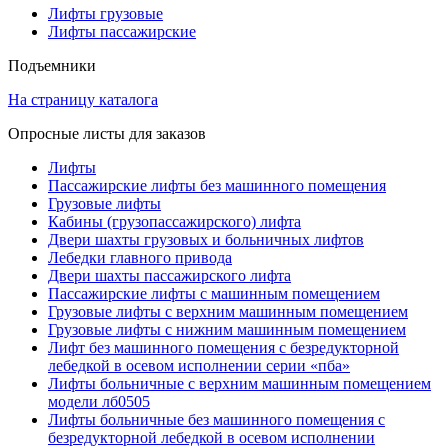
Лифты грузовые
Лифты пассажирские
Подъемники
На страницу каталога
Опросные листы для заказов
Лифты
Пассажирские лифты без машинного помещения
Грузовые лифты
Кабины (грузопассажирского) лифта
Двери шахты грузовых и больничных лифтов
Лебедки главного привода
Двери шахты пассажирского лифта
Пассажирские лифты с машинным помещением
Грузовые лифты с верхним машинным помещением
Грузовые лифты с нижним машинным помещением
Лифт без машинного помещения с безредукторной
лебедкой в осевом исполнении серии «пба»
Лифты больничные с верхним машинным помещением
модели лб0505
Лифты больничные без машинного помещения с
безредукторной лебедкой в осевом исполнении