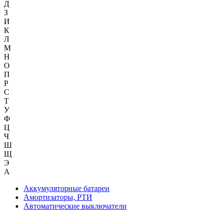
Д
З
И
К
Л
М
Н
О
П
Р
С
Т
У
Ф
Ц
Ч
Ш
Щ
Э
А
Аккумуляторные батареи
Амортизаторы, РТИ
Автоматические выключатели