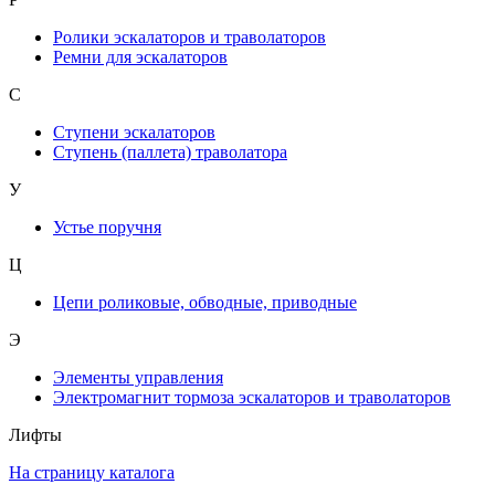
Ролики эскалаторов и траволаторов
Ремни для эскалаторов
С
Ступени эскалаторов
Ступень (паллета) траволатора
У
Устье поручня
Ц
Цепи роликовые, обводные, приводные
Э
Элементы управления
Электромагнит тормоза эскалаторов и траволаторов
Лифты
На страницу каталога