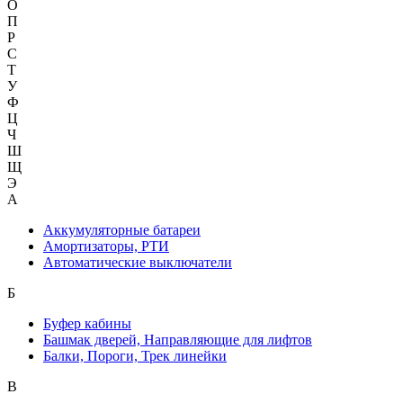
О
П
Р
С
Т
У
Ф
Ц
Ч
Ш
Щ
Э
А
Аккумуляторные батареи
Амортизаторы, РТИ
Автоматические выключатели
Б
Буфер кабины
Башмак дверей, Направляющие для лифтов
Балки, Пороги, Трек линейки
В