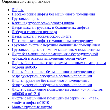
Опросные листы для заказов
Лифты
Пассажирские лифты без машинного помещения
Грузовые лифты
Кабины (грузопассажирского) лифта
Двери шахты грузовых и больничных лифтов
Лебедки главного привода
Двери шахты пассажирского лифта
Пассажирские лифты с машинным помещением
Грузовые лифты с верхним машинным помещением
Грузовые лифты с нижним машинным помещением
Лифт без машинного помещения с безредукторной
лебедкой в осевом исполнении серии «пба»
Лифты больничные с верхним машинным помещением
модели лб0505
Лифты больничные без машинного помещения с
безредукторной лебедкой в осевом исполнении
Лифты грузовые без машинного помещения с
безредукторной лебедкой в осевом исполнении
Лифты с машинным помещением серии «б» и лифтов
пб0606 и пб1210
Лифты с машинным помещением серии «к», «пва»,
«пвб» и лифта пб1010
Малые грузовые лифты