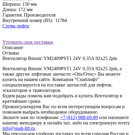
Ширина:
150 мм
Длина:
172 мм
Гарантия: Производителя
Внутренний номер (ID):
11784
Схема лифта
Уточнить срок поставки
Описание
Отзывы
Вентилятор Bisonic YM2409PST1 24V 0.35A 92x25 2pin
Вентилятор Bisonic YM2409PST1 24V 0.35A 92x25 2pin, а
также другие лифтовые запчасти «Otis/Отис» Вы можете
купить на нашем сайте. Компания “Снаблифт”
специализируется на поставке запчастей для лифтов,
эскалаторов и траволаторов.
Будем рады помочь вам подобрать и купить Вентилятор в
кратчайшие сроки.
Проконсультируем Вас по всем интересующим вопросам и
поможем выбрать необходимое оборудование.
Звоните нам по телефонам:
+7 (812) 988-69-89
или напишите
нашему менеджеру в онлайн чат, либо на электронную почту
info@snab-lift.ru
.
Мы предлагаем удобную доставку по всем городам России и