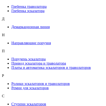
Гребенка траволатора
Гребенка эскалатора
Д
Демаркационная линия
Н
Направляющие поручня
П
Поручень эскалатора
Привод эскалатора и траволатора
Платы и автоматика эскалаторов и траволаторов
Р
Ролики эскалаторов и траволаторов
Ремни для эскалаторов
С
Ступени эскалаторов