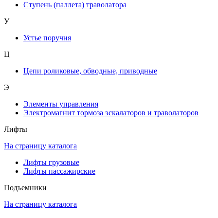
Ступень (паллета) траволатора
У
Устье поручня
Ц
Цепи роликовые, обводные, приводные
Э
Элементы управления
Электромагнит тормоза эскалаторов и траволаторов
Лифты
На страницу каталога
Лифты грузовые
Лифты пассажирские
Подъемники
На страницу каталога