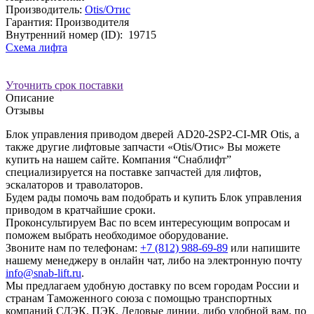
Производитель:
Otis/Отис
Гарантия: Производителя
Внутренний номер (ID):
19715
Схема лифта
Уточнить срок поставки
Описание
Отзывы
Блок управления приводом дверей AD20-2SP2-CI-MR Otis, а
также другие лифтовые запчасти «Otis/Отис» Вы можете
купить на нашем сайте. Компания “Снаблифт”
специализируется на поставке запчастей для лифтов,
эскалаторов и траволаторов.
Будем рады помочь вам подобрать и купить Блок управления
приводом в кратчайшие сроки.
Проконсультируем Вас по всем интересующим вопросам и
поможем выбрать необходимое оборудование.
Звоните нам по телефонам:
+7 (812) 988-69-89
или напишите
нашему менеджеру в онлайн чат, либо на электронную почту
info@snab-lift.ru
.
Мы предлагаем удобную доставку по всем городам России и
странам Таможенного союза с помощью транспортных
компаний СДЭК, ПЭК, Деловые линии, либо удобной вам, по