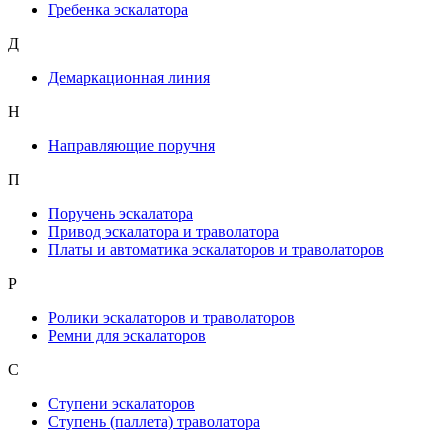
Гребенка эскалатора
Д
Демаркационная линия
Н
Направляющие поручня
П
Поручень эскалатора
Привод эскалатора и траволатора
Платы и автоматика эскалаторов и траволаторов
Р
Ролики эскалаторов и траволаторов
Ремни для эскалаторов
С
Ступени эскалаторов
Ступень (паллета) траволатора