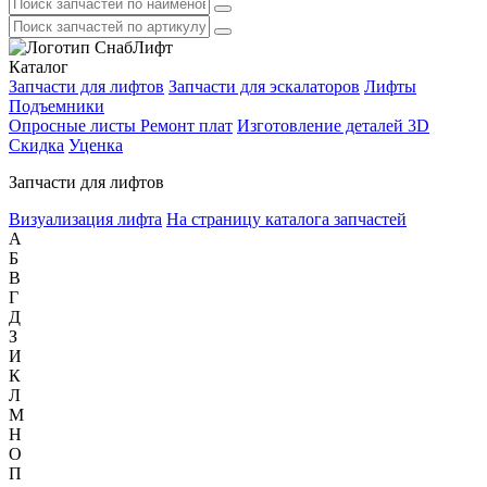
Каталог
Запчасти для лифтов
Запчасти для эскалаторов
Лифты
Подъемники
Опросные листы
Ремонт плат
Изготовление деталей 3D
Скидка
Уценка
Запчасти для лифтов
Визуализация лифта
На страницу каталога запчастей
А
Б
В
Г
Д
З
И
К
Л
М
Н
О
П