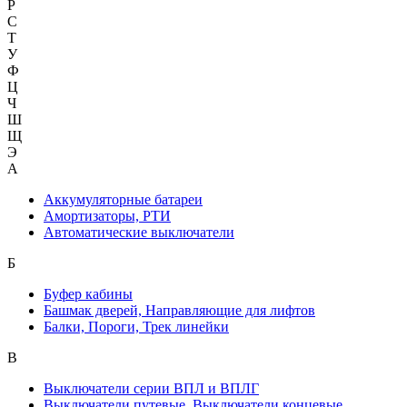
Р
С
Т
У
Ф
Ц
Ч
Ш
Щ
Э
А
Аккумуляторные батареи
Амортизаторы, РТИ
Автоматические выключатели
Б
Буфер кабины
Башмак дверей, Направляющие для лифтов
Балки, Пороги, Трек линейки
В
Выключатели серии ВПЛ и ВПЛГ
Выключатели путевые, Выключатели концевые