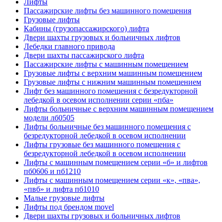
Лифты
Пассажирские лифты без машинного помещения
Грузовые лифты
Кабины (грузопассажирского) лифта
Двери шахты грузовых и больничных лифтов
Лебедки главного привода
Двери шахты пассажирского лифта
Пассажирские лифты с машинным помещением
Грузовые лифты с верхним машинным помещением
Грузовые лифты с нижним машинным помещением
Лифт без машинного помещения с безредукторной
лебедкой в осевом исполнении серии «пба»
Лифты больничные с верхним машинным помещением
модели лб0505
Лифты больничные без машинного помещения с
безредукторной лебедкой в осевом исполнении
Лифты грузовые без машинного помещения с
безредукторной лебедкой в осевом исполнении
Лифты с машинным помещением серии «б» и лифтов
пб0606 и пб1210
Лифты с машинным помещением серии «к», «пва»,
«пвб» и лифта пб1010
Малые грузовые лифты
Лифты под брендом movel
Двери шахты грузовых и больничных лифтов