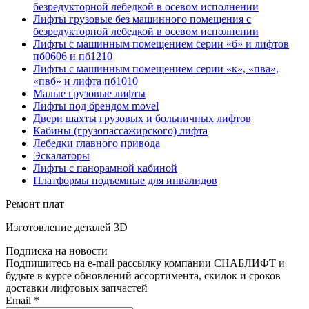
безредукторной лебедкой в осевом исполнении
Лифты грузовые без машинного помещения с
безредукторной лебедкой в осевом исполнении
Лифты с машинным помещением серии «б» и лифтов
пб0606 и пб1210
Лифты с машинным помещением серии «к», «пва»,
«пвб» и лифта пб1010
Малые грузовые лифты
Лифты под брендом movel
Двери шахты грузовых и больничных лифтов
Кабины (грузопассажирского) лифта
Лебедки главного привода
Эскалаторы
Лифты с панорамной кабиной
Платформы подъемные для инвалидов
Ремонт плат
Изготовление деталей 3D
Подписка на новости
Подпишитесь на e-mail рассылку компании СНАБЛИФТ и
будьте в курсе обновлений ассортимента, скидок и сроков
доставки лифтовых запчастей
Email
*