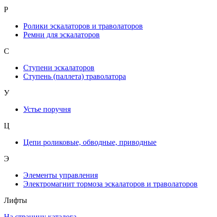
Р
Ролики эскалаторов и траволаторов
Ремни для эскалаторов
С
Ступени эскалаторов
Ступень (паллета) траволатора
У
Устье поручня
Ц
Цепи роликовые, обводные, приводные
Э
Элементы управления
Электромагнит тормоза эскалаторов и траволаторов
Лифты
На страницу каталога