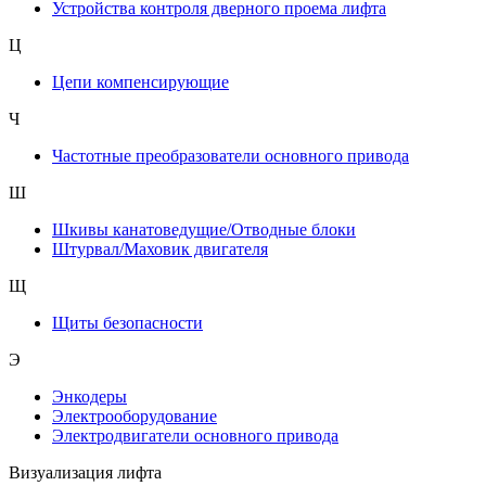
Устройства контроля дверного проема лифта
Ц
Цепи компенсирующие
Ч
Частотные преобразователи основного привода
Ш
Шкивы канатоведущие/Отводные блоки
Штурвал/Маховик двигателя
Щ
Щиты безопасности
Э
Энкодеры
Электрооборудование
Электродвигатели основного привода
Визуализация лифта