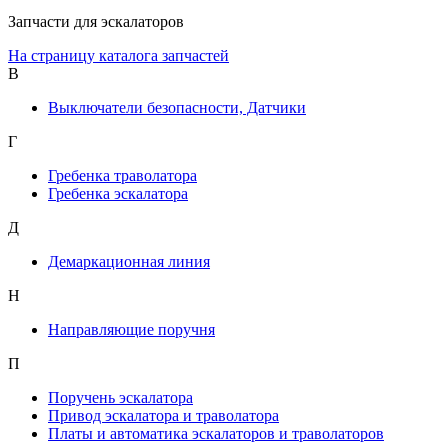
Запчасти для эскалаторов
На страницу каталога запчастей
В
Выключатели безопасности, Датчики
Г
Гребенка траволатора
Гребенка эскалатора
Д
Демаркационная линия
Н
Направляющие поручня
П
Поручень эскалатора
Привод эскалатора и траволатора
Платы и автоматика эскалаторов и траволаторов