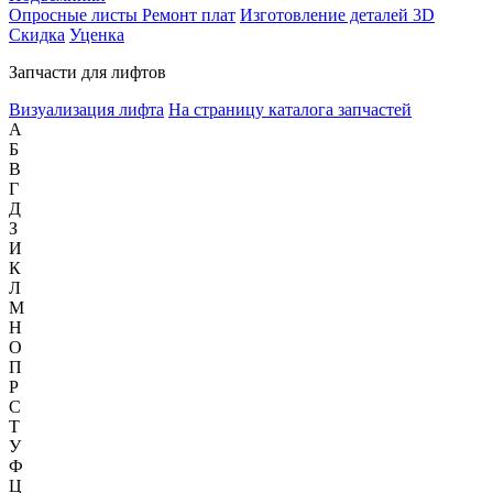
Опросные листы
Ремонт плат
Изготовление деталей 3D
Скидка
Уценка
Запчасти для лифтов
Визуализация лифта
На страницу каталога запчастей
А
Б
В
Г
Д
З
И
К
Л
М
Н
О
П
Р
С
Т
У
Ф
Ц