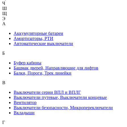
Ч
Ш
Щ
Э
А
Аккумуляторные батареи
Амортизаторы, РТИ
Автоматические выключатели
Б
Буфер кабины
Башмак дверей, Направляющие для лифтов
Балки, Пороги, Трек линейки
В
Выключатели серии ВПЛ и ВПЛГ
Выключатели путевые, Выключатели концевые
Вентилятор
Выключатели безопасности, Микропереключатели
Вкладыши
Г