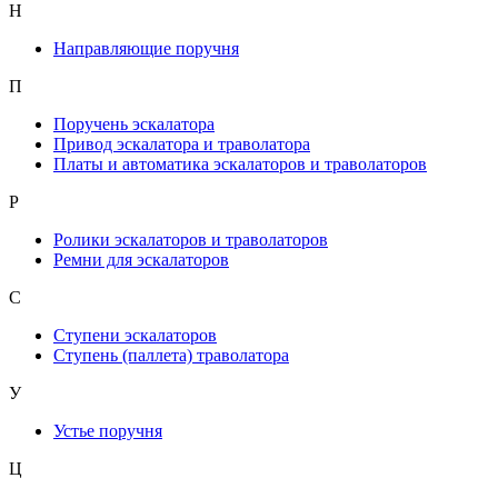
Н
Направляющие поручня
П
Поручень эскалатора
Привод эскалатора и траволатора
Платы и автоматика эскалаторов и траволаторов
Р
Ролики эскалаторов и траволаторов
Ремни для эскалаторов
С
Ступени эскалаторов
Ступень (паллета) траволатора
У
Устье поручня
Ц