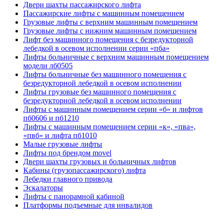
Двери шахты пассажирского лифта
Пассажирские лифты с машинным помещением
Грузовые лифты с верхним машинным помещением
Грузовые лифты с нижним машинным помещением
Лифт без машинного помещения с безредукторной
лебедкой в осевом исполнении серии «пба»
Лифты больничные с верхним машинным помещением
модели лб0505
Лифты больничные без машинного помещения с
безредукторной лебедкой в осевом исполнении
Лифты грузовые без машинного помещения с
безредукторной лебедкой в осевом исполнении
Лифты с машинным помещением серии «б» и лифтов
пб0606 и пб1210
Лифты с машинным помещением серии «к», «пва»,
«пвб» и лифта пб1010
Малые грузовые лифты
Лифты под брендом movel
Двери шахты грузовых и больничных лифтов
Кабины (грузопассажирского) лифта
Лебедки главного привода
Эскалаторы
Лифты с панорамной кабиной
Платформы подъемные для инвалидов