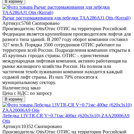
В корзину
Рычаг растормаживания для лебедки TAA286AJ1 Otis (Китай)
Артикул:
5768
Скопировано
Производитель:
Otis/Отис
ОТИС на территории Российской
Федерации является крупнейшим производителем лифтов для
разного типа зданий. В 2007 году оборот компании составил
327 млн.$. Порядка 3500 сотрудников ОТИС работают на
территории всей России. Подразделения компании открыты в
45 крупных городах страны. ОТИС – единственная
международная лифтовая компания, активно работающая на
рынке жилищного хозяйства России. На полном или
частичном техобслуживании компании находится каждый
седьмой лифт страны. Из них 70% относятся к
муниципальному сектору.
Наличие:
под заказ
Цена с НДС:
по запросу
В корзину
Лебедка 13VTR-CR V=0.71мс 400кг (620х3х10) ZAA20006A9
Otis
Артикул:
10352
Скопировано
Производитель:
Otis/Отис
ОТИС на территории Российской