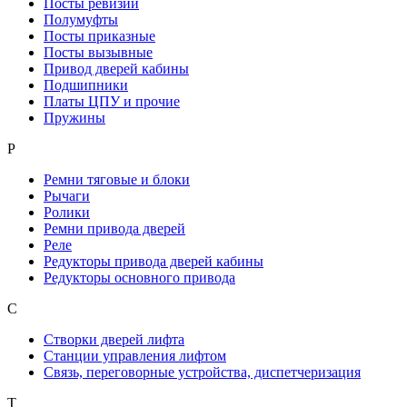
Посты ревизии
Полумуфты
Посты приказные
Посты вызывные
Привод дверей кабины
Подшипники
Платы ЦПУ и прочие
Пружины
Р
Ремни тяговые и блоки
Рычаги
Ролики
Ремни привода дверей
Реле
Редукторы привода дверей кабины
Редукторы основного привода
С
Створки дверей лифта
Станции управления лифтом
Связь, переговорные устройства, диспетчеризация
Т