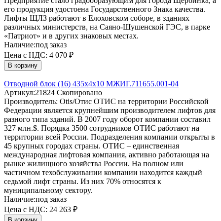
Предприятие стало градообразующим для города Щербинка, а
его продукция удостоена Государственного Знака качества.
Лифты ЩЛЗ работают в Елоховском соборе, в зданиях
различных министерств, на Саяно-Шушенской ГЭС, в парке
«Патриот» и в других знаковых местах.
Наличие:
под заказ
Цена с НДС:
4 070 ₽
В корзину
Отводной блок (16) 435х4х10 МЖИГ.711655.001-04
Артикул:
21824
Скопировано
Производитель:
Otis/Отис
ОТИС на территории Российской
Федерации является крупнейшим производителем лифтов для
разного типа зданий. В 2007 году оборот компании составил
327 млн.$. Порядка 3500 сотрудников ОТИС работают на
территории всей России. Подразделения компании открыты в
45 крупных городах страны. ОТИС – единственная
международная лифтовая компания, активно работающая на
рынке жилищного хозяйства России. На полном или
частичном техобслуживании компании находится каждый
седьмой лифт страны. Из них 70% относятся к
муниципальному сектору.
Наличие:
под заказ
Цена с НДС:
24 263 ₽
В корзину