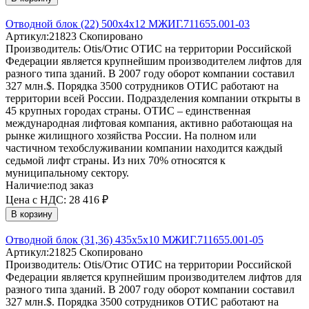
Отводной блок (22) 500х4х12 МЖИГ.711655.001-03
Артикул:
21823
Скопировано
Производитель:
Otis/Отис
ОТИС на территории Российской
Федерации является крупнейшим производителем лифтов для
разного типа зданий. В 2007 году оборот компании составил
327 млн.$. Порядка 3500 сотрудников ОТИС работают на
территории всей России. Подразделения компании открыты в
45 крупных городах страны. ОТИС – единственная
международная лифтовая компания, активно работающая на
рынке жилищного хозяйства России. На полном или
частичном техобслуживании компании находится каждый
седьмой лифт страны. Из них 70% относятся к
муниципальному сектору.
Наличие:
под заказ
Цена с НДС:
28 416 ₽
В корзину
Отводной блок (31,36) 435х5х10 МЖИГ.711655.001-05
Артикул:
21825
Скопировано
Производитель:
Otis/Отис
ОТИС на территории Российской
Федерации является крупнейшим производителем лифтов для
разного типа зданий. В 2007 году оборот компании составил
327 млн.$. Порядка 3500 сотрудников ОТИС работают на