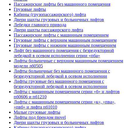
Пассажирские лифты без машинного помещения
Грузовые лифты
Кабины (грузопассажирского) лифта
Двери шахты грузовых и больничных лифтов
Лебедки главного привода
Двери шахты пассажирского лифта
Пассажирские лифты с машинным помещением
Грузовые лифты с верхним машинным помещением
Грузовые лифты с нижним машинным помещением
Лифт без машинного помещения с безредукторной
лебедкой в осевом исполнении серии «пба»
Лифты больничные с верхним машинным помещением
модели лб0505
Лифты больничные без машинного помещения с
безредукторной лебедкой в осевом исполнении
Лифты грузовые без машинного помещения с
безредукторной лебедкой в осевом исполнении
Лифты с машинным помещением серии «б» и лифтов
пб0606 и пб1210
Лифты с машинным помещением серии «к», «пва»,
«пвб» и лифта пб1010
Малые грузовые лифты
Лифты под брендом movel
Двери шахты грузовых и больничных лифтов
Кабины (грузопассажирского) лифта