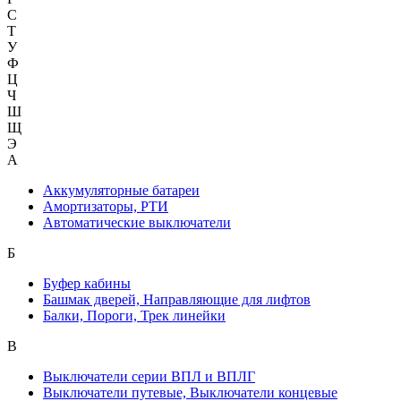
С
Т
У
Ф
Ц
Ч
Ш
Щ
Э
А
Аккумуляторные батареи
Амортизаторы, РТИ
Автоматические выключатели
Б
Буфер кабины
Башмак дверей, Направляющие для лифтов
Балки, Пороги, Трек линейки
В
Выключатели серии ВПЛ и ВПЛГ
Выключатели путевые, Выключатели концевые