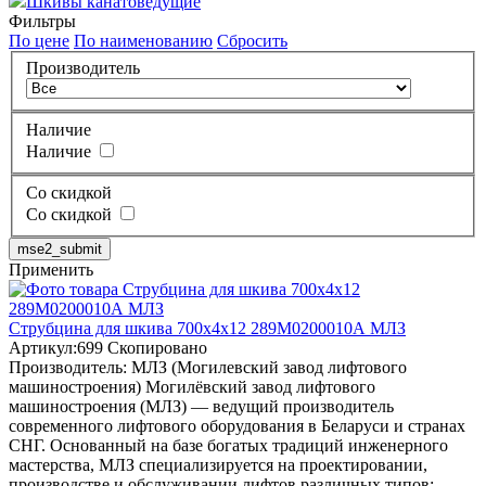
Шкивы канатоведущие
Фильтры
По цене
По наименованию
Сбросить
Производитель
Наличие
Наличие
Со скидкой
Со скидкой
mse2_submit
Применить
Струбцина для шкива 700х4х12 289М0200010А МЛЗ
Артикул:
699
Скопировано
Производитель:
МЛЗ (Могилевский завод лифтового
машиностроения)
Могилёвский завод лифтового
машиностроения (МЛЗ) — ведущий производитель
современного лифтового оборудования в Беларуси и странах
СНГ. Основанный на базе богатых традиций инженерного
мастерства, МЛЗ специализируется на проектировании,
производстве и обслуживании лифтов различных типов: