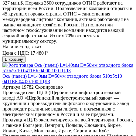
327 млн.$. Порядка 3500 сотрудников ОТИС работают на
территории всей России. Подразделения компании открыты в
45 крупных городах страны. ОТИС – единственная
международная лифтовая компания, активно работающая на
рынке жилищного хозяйства России. На полном или
частичном техобслуживании компании находится каждый
седьмой лифт страны. Из них 70% относятся к
муниципальному сектору.
Наличие:
под заказ
Цена с НДС:
17 480 ₽
В корзину
Ось (палец) L=140мм D=50мм отводного блока 510х5х10
0411ЕБ.04.00.100 ЩЛЗ
Артикул:
19782
Скопировано
Производитель:
ЩЛЗ (Щербинский лифтостроительный
завод)
АО «Щербинский лифтостроительный завод» —
крупнейший производитель лифтового оборудования. Завод
производит различные виды лифтов и подъемников с
электрическим приводом в России и за её пределами.
Продукция ЩЛЗ эксплуатируется на всей территории России,
а также в Болгарии, Венгрии, Польше, Словакии, Бирме,
Индии, Китае, Монголии, Ираке, Сирии и на Кубе.