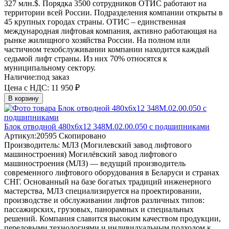
327 млн.$. Порядка 3500 сотрудников ОТИС работают на
территории всей России. Подразделения компании открыты в
45 крупных городах страны. ОТИС – единственная
международная лифтовая компания, активно работающая на
рынке жилищного хозяйства России. На полном или
частичном техобслуживании компании находится каждый
седьмой лифт страны. Из них 70% относятся к
муниципальному сектору.
Наличие:
под заказ
Цена с НДС:
11 950 ₽
В корзину
Блок отводной 480x6х12 348М.02.00.050 с подшипниками
Артикул:
20595
Скопировано
Производитель:
МЛЗ (Могилевский завод лифтового
машиностроения)
Могилёвский завод лифтового
машиностроения (МЛЗ) — ведущий производитель
современного лифтового оборудования в Беларуси и странах
СНГ. Основанный на базе богатых традиций инженерного
мастерства, МЛЗ специализируется на проектировании,
производстве и обслуживании лифтов различных типов:
пассажирских, грузовых, панорамных и специальных
решений. Компания славится высоким качеством продукции,
передовыми технологиями и индивидуальным подходом к