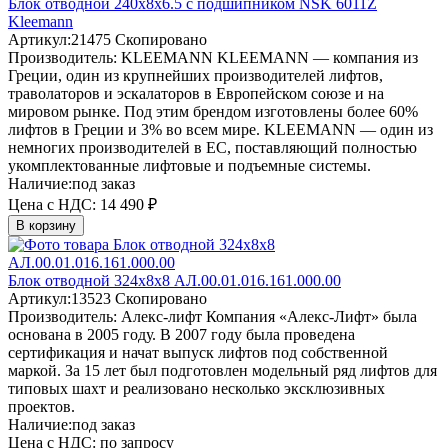
Блок отводной 240х8х6.5 с подшипником NSK 6011Z
Kleemann
Артикул:
21475
Скопировано
Производитель:
KLEEMANN
KLEEMANN — компания из
Греции, один из крупнейших производителей лифтов,
траволаторов и эскалаторов в Европейском союзе и на
мировом рынке. Под этим брендом изготовлены более 60%
лифтов в Греции и 3% во всем мире. KLEEMANN — один из
немногих производителей в ЕС, поставляющий полностью
укомплектованные лифтовые и подъемные системы.
Наличие:
под заказ
Цена с НДС:
14 490 ₽
В корзину
Блок отводной 324х8х8 АЛ.00.01.016.161.000.00
Артикул:
13523
Скопировано
Производитель:
Алекс-лифт
Компания «Алекс-Лифт» была
основана в 2005 году. В 2007 году была проведена
сертификация и начат выпуск лифтов под собственной
маркой. За 15 лет был подготовлен модельный ряд лифтов для
типовых шахт и реализовано несколько эксклюзивных
проектов.
Наличие:
под заказ
Цена с НДС:
по запросу