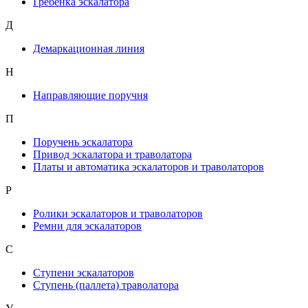
Гребенка эскалатора
Д
Демаркационная линия
Н
Направляющие поручня
П
Поручень эскалатора
Привод эскалатора и траволатора
Платы и автоматика эскалаторов и траволаторов
Р
Ролики эскалаторов и траволаторов
Ремни для эскалаторов
С
Ступени эскалаторов
Ступень (паллета) траволатора