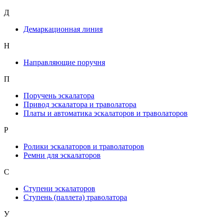
Д
Демаркационная линия
Н
Направляющие поручня
П
Поручень эскалатора
Привод эскалатора и траволатора
Платы и автоматика эскалаторов и траволаторов
Р
Ролики эскалаторов и траволаторов
Ремни для эскалаторов
С
Ступени эскалаторов
Ступень (паллета) траволатора
У