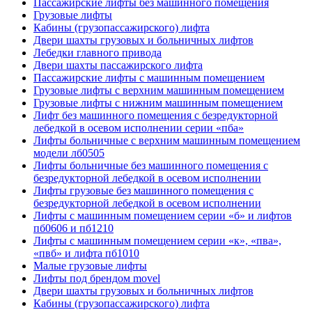
Пассажирские лифты без машинного помещения
Грузовые лифты
Кабины (грузопассажирского) лифта
Двери шахты грузовых и больничных лифтов
Лебедки главного привода
Двери шахты пассажирского лифта
Пассажирские лифты с машинным помещением
Грузовые лифты с верхним машинным помещением
Грузовые лифты с нижним машинным помещением
Лифт без машинного помещения с безредукторной
лебедкой в осевом исполнении серии «пба»
Лифты больничные с верхним машинным помещением
модели лб0505
Лифты больничные без машинного помещения с
безредукторной лебедкой в осевом исполнении
Лифты грузовые без машинного помещения с
безредукторной лебедкой в осевом исполнении
Лифты с машинным помещением серии «б» и лифтов
пб0606 и пб1210
Лифты с машинным помещением серии «к», «пва»,
«пвб» и лифта пб1010
Малые грузовые лифты
Лифты под брендом movel
Двери шахты грузовых и больничных лифтов
Кабины (грузопассажирского) лифта