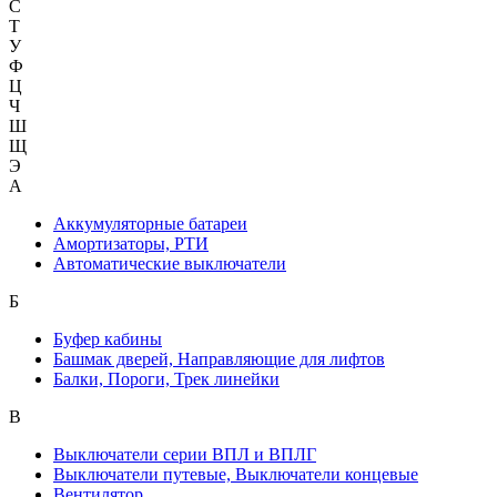
С
Т
У
Ф
Ц
Ч
Ш
Щ
Э
А
Аккумуляторные батареи
Амортизаторы, РТИ
Автоматические выключатели
Б
Буфер кабины
Башмак дверей, Направляющие для лифтов
Балки, Пороги, Трек линейки
В
Выключатели серии ВПЛ и ВПЛГ
Выключатели путевые, Выключатели концевые
Вентилятор