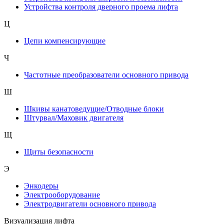
Устройства контроля дверного проема лифта
Ц
Цепи компенсирующие
Ч
Частотные преобразователи основного привода
Ш
Шкивы канатоведущие/Отводные блоки
Штурвал/Маховик двигателя
Щ
Щиты безопасности
Э
Энкодеры
Электрооборудование
Электродвигатели основного привода
Визуализация лифта