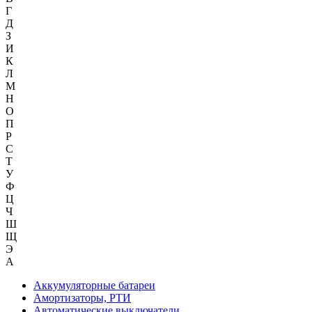
Г
Д
З
И
К
Л
М
Н
О
П
Р
С
Т
У
Ф
Ц
Ч
Ш
Щ
Э
А
Аккумуляторные батареи
Амортизаторы, РТИ
Автоматические выключатели