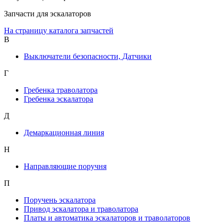
Запчасти для эскалаторов
На страницу каталога запчастей
В
Выключатели безопасности, Датчики
Г
Гребенка траволатора
Гребенка эскалатора
Д
Демаркационная линия
Н
Направляющие поручня
П
Поручень эскалатора
Привод эскалатора и траволатора
Платы и автоматика эскалаторов и траволаторов