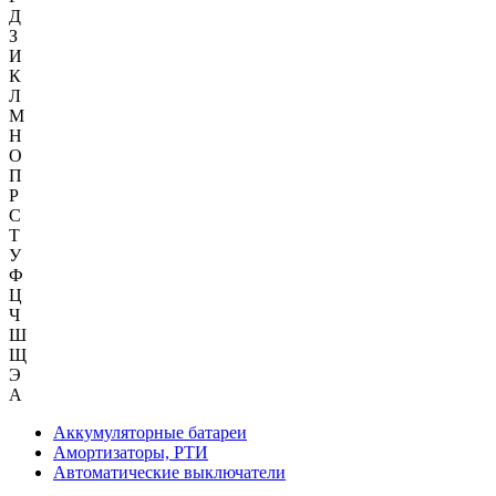
Д
З
И
К
Л
М
Н
О
П
Р
С
Т
У
Ф
Ц
Ч
Ш
Щ
Э
А
Аккумуляторные батареи
Амортизаторы, РТИ
Автоматические выключатели