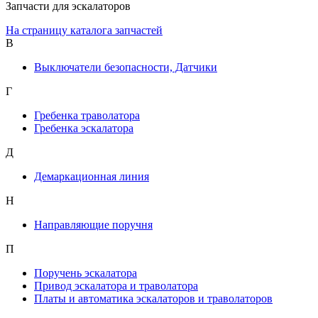
Запчасти для эскалаторов
На страницу каталога запчастей
В
Выключатели безопасности, Датчики
Г
Гребенка траволатора
Гребенка эскалатора
Д
Демаркационная линия
Н
Направляющие поручня
П
Поручень эскалатора
Привод эскалатора и траволатора
Платы и автоматика эскалаторов и траволаторов