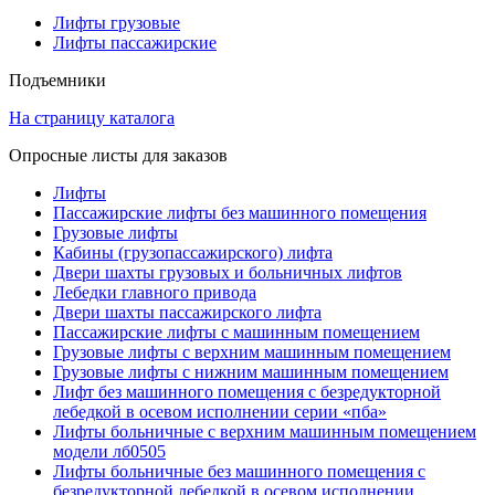
Лифты грузовые
Лифты пассажирские
Подъемники
На страницу каталога
Опросные листы для заказов
Лифты
Пассажирские лифты без машинного помещения
Грузовые лифты
Кабины (грузопассажирского) лифта
Двери шахты грузовых и больничных лифтов
Лебедки главного привода
Двери шахты пассажирского лифта
Пассажирские лифты с машинным помещением
Грузовые лифты с верхним машинным помещением
Грузовые лифты с нижним машинным помещением
Лифт без машинного помещения с безредукторной
лебедкой в осевом исполнении серии «пба»
Лифты больничные с верхним машинным помещением
модели лб0505
Лифты больничные без машинного помещения с
безредукторной лебедкой в осевом исполнении