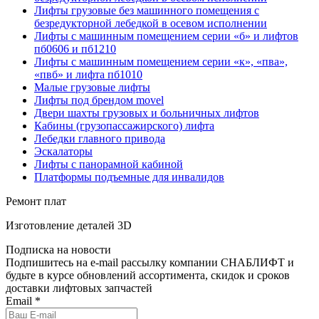
Лифты грузовые без машинного помещения с
безредукторной лебедкой в осевом исполнении
Лифты с машинным помещением серии «б» и лифтов
пб0606 и пб1210
Лифты с машинным помещением серии «к», «пва»,
«пвб» и лифта пб1010
Малые грузовые лифты
Лифты под брендом movel
Двери шахты грузовых и больничных лифтов
Кабины (грузопассажирского) лифта
Лебедки главного привода
Эскалаторы
Лифты с панорамной кабиной
Платформы подъемные для инвалидов
Ремонт плат
Изготовление деталей 3D
Подписка на новости
Подпишитесь на e-mail рассылку компании СНАБЛИФТ и
будьте в курсе обновлений ассортимента, скидок и сроков
доставки лифтовых запчастей
Email
*