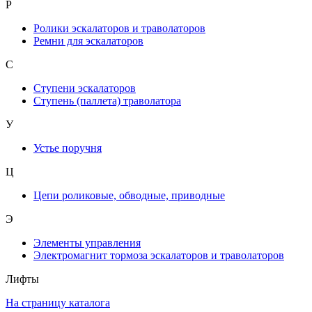
Р
Ролики эскалаторов и траволаторов
Ремни для эскалаторов
С
Ступени эскалаторов
Ступень (паллета) траволатора
У
Устье поручня
Ц
Цепи роликовые, обводные, приводные
Э
Элементы управления
Электромагнит тормоза эскалаторов и траволаторов
Лифты
На страницу каталога