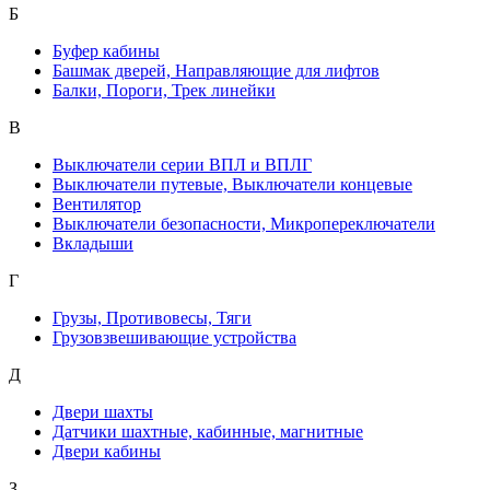
Б
Буфер кабины
Башмак дверей, Направляющие для лифтов
Балки, Пороги, Трек линейки
В
Выключатели серии ВПЛ и ВПЛГ
Выключатели путевые, Выключатели концевые
Вентилятор
Выключатели безопасности, Микропереключатели
Вкладыши
Г
Грузы, Противовесы, Тяги
Грузовзвешивающие устройства
Д
Двери шахты
Датчики шахтные, кабинные, магнитные
Двери кабины
З