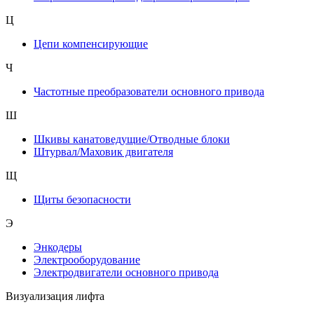
Ц
Цепи компенсирующие
Ч
Частотные преобразователи основного привода
Ш
Шкивы канатоведущие/Отводные блоки
Штурвал/Маховик двигателя
Щ
Щиты безопасности
Э
Энкодеры
Электрооборудование
Электродвигатели основного привода
Визуализация лифта