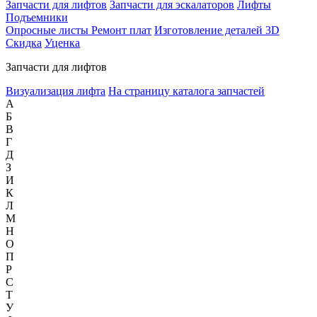
Запчасти для лифтов
Запчасти для эскалаторов
Лифты
Подъемники
Опросные листы
Ремонт плат
Изготовление деталей 3D
Скидка
Уценка
Запчасти для лифтов
Визуализация лифта
На страницу каталога запчастей
А
Б
В
Г
Д
З
И
К
Л
М
Н
О
П
Р
С
Т
У