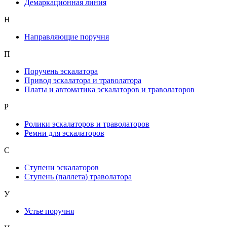
Демаркационная линия
Н
Направляющие поручня
П
Поручень эскалатора
Привод эскалатора и траволатора
Платы и автоматика эскалаторов и траволаторов
Р
Ролики эскалаторов и траволаторов
Ремни для эскалаторов
С
Ступени эскалаторов
Ступень (паллета) траволатора
У
Устье поручня