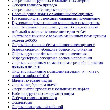
Двери шахты грузовых и больничных лифтов
Лебедки главного привода
Двери шахты пассажирского лифта
Пассажирские лифты с машинным помещением
Грузовые лифты с верхним машинным помещением
Грузовые лифты с нижним машинным помещением
Лифт без машинного помещения с безредукторной
лебедкой в осевом исполнении серии «пба»
Лифты больничные с верхним машинным помещением
модели лб0505
Лифты больничные без машинного помещения с
безредукторной лебедкой в осевом исполнении
Лифты грузовые без машинного помещения с
безредукторной лебедкой в осевом исполнении
Лифты с машинным помещением серии «б» и лифтов
пб0606 и пб1210
Лифты с машинным помещением серии «к», «пва»,
«пвб» и лифта пб1010
Малые грузовые лифты
Лифты под брендом movel
Двери шахты грузовых и больничных лифтов
Кабины (грузопассажирского) лифта
Лебедки главного привода
Эскалаторы
Лифты с панорамной кабиной