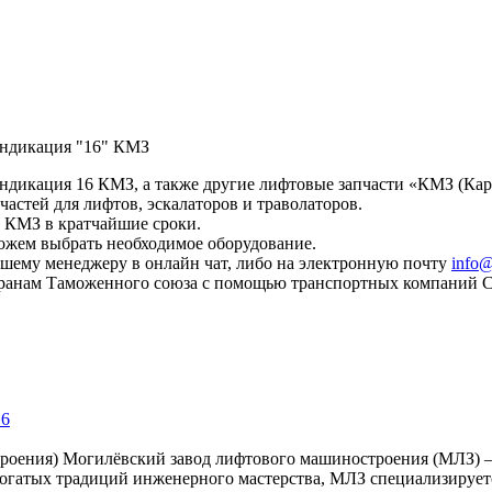
ндикация "16" КМЗ
кация 16 КМЗ, а также другие лифтовые запчасти «КМЗ (Кара
астей для лифтов, эскалаторов и траволаторов.
в КМЗ в кратчайшие сроки.
ожем выбрать необходимое оборудование.
шему менеджеру в онлайн чат, либо на электронную почту
info@
странам Таможенного союза с помощью транспортных компаний 
16
троения)
Могилёвский завод лифтового машиностроения (МЛЗ) 
богатых традиций инженерного мастерства, МЛЗ специализирует