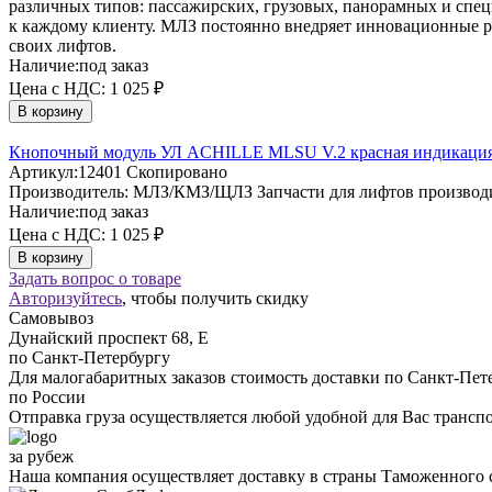
различных типов: пассажирских, грузовых, панорамных и сп
к каждому клиенту. МЛЗ постоянно внедряет инновационные ра
своих лифтов.
Наличие:
под заказ
Цена с НДС:
1 025 ₽
В корзину
Кнопочный модуль УЛ ACHILLE MLSU V.2 красная индикация
Артикул:
12401
Скопировано
Производитель:
МЛЗ/КМЗ/ЩЛЗ
Запчасти для лифтов произво
Наличие:
под заказ
Цена с НДС:
1 025 ₽
В корзину
Задать вопрос о товаре
Авторизуйтесь
, чтобы получить скидку
Самовывоз
Дунайский проспект 68, Е
по Санкт-Петербургу
Для малогабаритных заказов стоимость доставки по Санкт-Пете
по России
Отправка груза осуществляется любой удобной для Вас трансп
за рубеж
Наша компания осуществляет доставку в страны Таможенного 