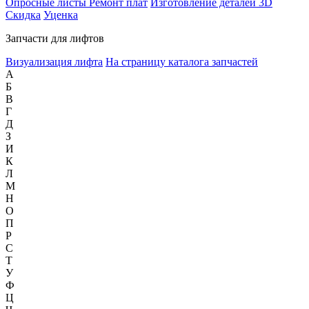
Опросные листы
Ремонт плат
Изготовление деталей 3D
Скидка
Уценка
Запчасти для лифтов
Визуализация лифта
На страницу каталога запчастей
А
Б
В
Г
Д
З
И
К
Л
М
Н
О
П
Р
С
Т
У
Ф
Ц