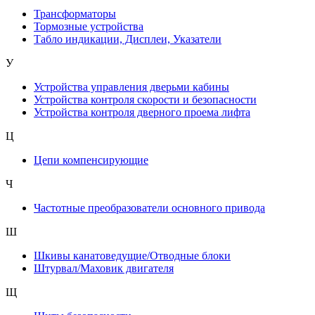
Трансформаторы
Тормозные устройства
Табло индикации, Дисплеи, Указатели
У
Устройства управления дверьми кабины
Устройства контроля скорости и безопасности
Устройства контроля дверного проема лифта
Ц
Цепи компенсирующие
Ч
Частотные преобразователи основного привода
Ш
Шкивы канатоведущие/Отводные блоки
Штурвал/Маховик двигателя
Щ