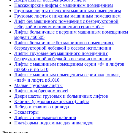
Пассажирские лифты с машинным помещением
Грузовые лифты с верхним машинным помещением
Грузовые лифты с нижним машинным помещением
Лифт без машинного помещения с безредукторной
лебедкой в осевом исполнении серии «пба»
Лифты больничные с верхним машинным помещением
модели лб0505
Лифты больничные без машинного помещения с
безредукторной лебедкой в осевом исполнении
Лифты грузовые без машинного помещения с
безредукторной лебедкой в осевом исполнении
Лифты с машинным помещением серии «б» и лифтов
пб0606 и пб1210
Лифты с машинным помещением серии «к», «пва»,
«пвб» и лифта пб1010
Малые грузовые лифты
Лифты под брендом movel
Двери шахты грузовых и больничных лифтов
Кабины (грузопассажирского) лифта
Лебедки главного привода
Эскалаторы
Лифты с панорамной кабиной
Платформы подъемные для инвалидов
Ремонт плат