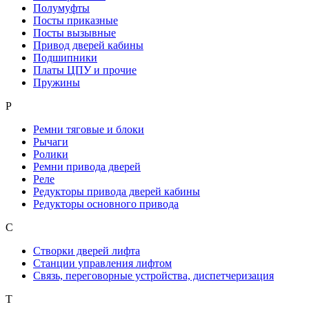
Полумуфты
Посты приказные
Посты вызывные
Привод дверей кабины
Подшипники
Платы ЦПУ и прочие
Пружины
Р
Ремни тяговые и блоки
Рычаги
Ролики
Ремни привода дверей
Реле
Редукторы привода дверей кабины
Редукторы основного привода
С
Створки дверей лифта
Станции управления лифтом
Связь, переговорные устройства, диспетчеризация
Т