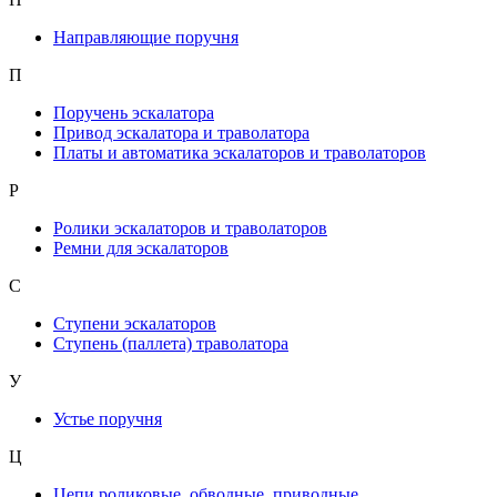
Направляющие поручня
П
Поручень эскалатора
Привод эскалатора и траволатора
Платы и автоматика эскалаторов и траволаторов
Р
Ролики эскалаторов и траволаторов
Ремни для эскалаторов
С
Ступени эскалаторов
Ступень (паллета) траволатора
У
Устье поручня
Ц
Цепи роликовые, обводные, приводные