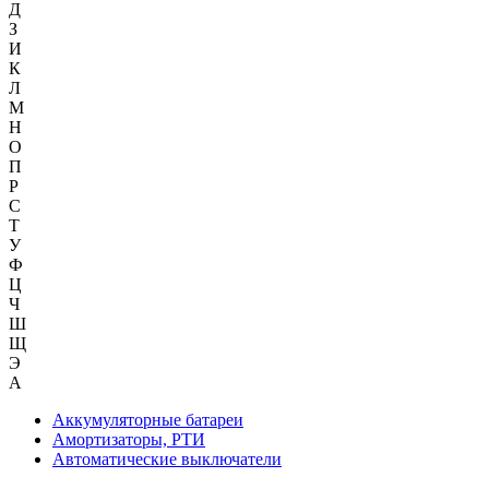
Д
З
И
К
Л
М
Н
О
П
Р
С
Т
У
Ф
Ц
Ч
Ш
Щ
Э
А
Аккумуляторные батареи
Амортизаторы, РТИ
Автоматические выключатели