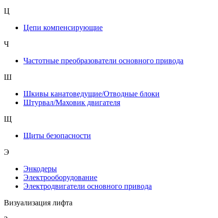
Ц
Цепи компенсирующие
Ч
Частотные преобразователи основного привода
Ш
Шкивы канатоведущие/Отводные блоки
Штурвал/Маховик двигателя
Щ
Щиты безопасности
Э
Энкодеры
Электрооборудование
Электродвигатели основного привода
Визуализация лифта