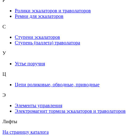
Р
Ролики эскалаторов и траволаторов
Ремни для эскалаторов
С
Ступени эскалаторов
Ступень (паллета) траволатора
У
Устье поручня
Ц
Цепи роликовые, обводные, приводные
Э
Элементы управления
Электромагнит тормоза эскалаторов и траволаторов
Лифты
На страницу каталога