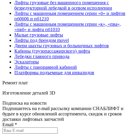
Лифты грузовые без машинного помещения с
безредукторной лебедкой в осевом исполнении
Лифты с машинным помещением серии «б» и лифтов
пб0606 и пб1210
Лифты с машинным помещением серии «к», «пва»,
«пвб» и лифта пб1010
Малые грузовые лифты
Лифты под брендом movel
Двери шахты грузовых и больничных лифтов
Кабины (грузопассажирского) лифта
Лебедки главного привода
Эскалаторы
Лифты с панорамной кабиной
Платформы подъемные для инвалидов
Ремонт плат
Изготовление деталей 3D
Подписка на новости
Подпишитесь на e-mail рассылку компании СНАБЛИФТ и
будьте в курсе обновлений ассортимента, скидок и сроков
доставки лифтовых запчастей
Email
*