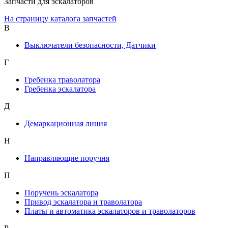
Запчасти для эскалаторов
На страницу каталога запчастей
В
Выключатели безопасности, Датчики
Г
Гребенка траволатора
Гребенка эскалатора
Д
Демаркационная линия
Н
Направляющие поручня
П
Поручень эскалатора
Привод эскалатора и траволатора
Платы и автоматика эскалаторов и траволаторов