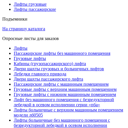
Лифты грузовые
Лифты пассажирские
Подъемники
На страницу каталога
Опросные листы для заказов
Лифты
Пассажирские лифты без машинного помещения
Грузовые лифты
Кабины (грузопассажирского) лифта
Двери шахты грузовых и больничных лифтов
Лебедки главного привода
Двери шахты пассажирского лифта
Пассажирские лифты с машинным помещением
Грузовые лифты с верхним машинным помещением
Грузовые лифты с нижним машинным помещением
Лифт без машинного помещения с безредукторной
лебедкой в осевом исполнении серии «пба»
Лифты больничные с верхним машинным помещением
модели лб0505
Лифты больничные без машинного помещения с
безредукторной лебедкой в осевом исполнении