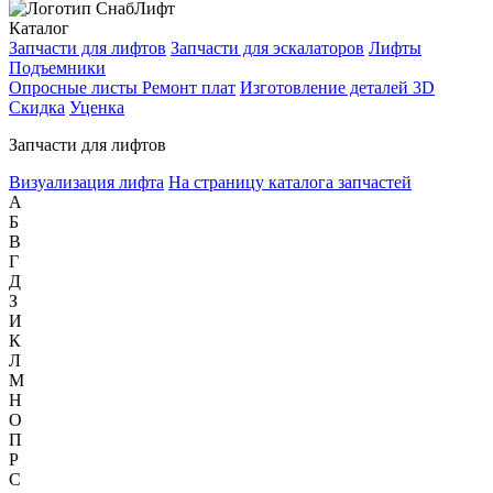
Каталог
Запчасти для лифтов
Запчасти для эскалаторов
Лифты
Подъемники
Опросные листы
Ремонт плат
Изготовление деталей 3D
Скидка
Уценка
Запчасти для лифтов
Визуализация лифта
На страницу каталога запчастей
А
Б
В
Г
Д
З
И
К
Л
М
Н
О
П
Р
С