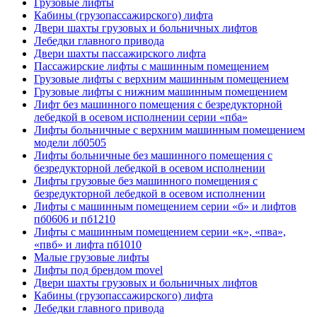
Грузовые лифты
Кабины (грузопассажирского) лифта
Двери шахты грузовых и больничных лифтов
Лебедки главного привода
Двери шахты пассажирского лифта
Пассажирские лифты с машинным помещением
Грузовые лифты с верхним машинным помещением
Грузовые лифты с нижним машинным помещением
Лифт без машинного помещения с безредукторной
лебедкой в осевом исполнении серии «пба»
Лифты больничные с верхним машинным помещением
модели лб0505
Лифты больничные без машинного помещения с
безредукторной лебедкой в осевом исполнении
Лифты грузовые без машинного помещения с
безредукторной лебедкой в осевом исполнении
Лифты с машинным помещением серии «б» и лифтов
пб0606 и пб1210
Лифты с машинным помещением серии «к», «пва»,
«пвб» и лифта пб1010
Малые грузовые лифты
Лифты под брендом movel
Двери шахты грузовых и больничных лифтов
Кабины (грузопассажирского) лифта
Лебедки главного привода