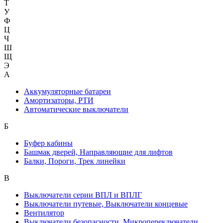
Т
У
Ф
Ц
Ч
Ш
Щ
Э
А
Аккумуляторные батареи
Амортизаторы, РТИ
Автоматические выключатели
Б
Буфер кабины
Башмак дверей, Направляющие для лифтов
Балки, Пороги, Трек линейки
В
Выключатели серии ВПЛ и ВПЛГ
Выключатели путевые, Выключатели концевые
Вентилятор
Выключатели безопасности, Микропереключатели