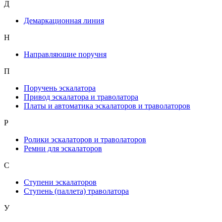
Д
Демаркационная линия
Н
Направляющие поручня
П
Поручень эскалатора
Привод эскалатора и траволатора
Платы и автоматика эскалаторов и траволаторов
Р
Ролики эскалаторов и траволаторов
Ремни для эскалаторов
С
Ступени эскалаторов
Ступень (паллета) траволатора
У