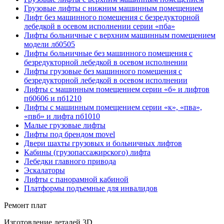
Грузовые лифты с нижним машинным помещением
Лифт без машинного помещения с безредукторной
лебедкой в осевом исполнении серии «пба»
Лифты больничные с верхним машинным помещением
модели лб0505
Лифты больничные без машинного помещения с
безредукторной лебедкой в осевом исполнении
Лифты грузовые без машинного помещения с
безредукторной лебедкой в осевом исполнении
Лифты с машинным помещением серии «б» и лифтов
пб0606 и пб1210
Лифты с машинным помещением серии «к», «пва»,
«пвб» и лифта пб1010
Малые грузовые лифты
Лифты под брендом movel
Двери шахты грузовых и больничных лифтов
Кабины (грузопассажирского) лифта
Лебедки главного привода
Эскалаторы
Лифты с панорамной кабиной
Платформы подъемные для инвалидов
Ремонт плат
Изготовление деталей 3D