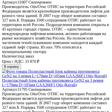
Артикул:
11007
Скопировано
Производитель:
Otis/Отис
ОТИС на территории Российской
Федерации является крупнейшим производителем лифтов для
разного типа зданий. В 2007 году оборот компании составил
327 млн.$. Порядка 3500 сотрудников ОТИС работают на
территории всей России. Подразделения компании открыты в
45 крупных городах страны. ОТИС – единственная
международная лифтовая компания, активно работающая на
рынке жилищного хозяйства России. На полном или
частичном техобслуживании компании находится каждый
седьмой лифт страны. Из них 70% относятся к
муниципальному сектору.
Наличие:
под заказ
Цена с НДС:
33 870 ₽
В корзину
Полиспастный блок кабины противовеса GeN2 на 3 ремня
L=170мм D=105мм GAA266F1 Otis (Китай)
Артикул:
11795
Скопировано
Производитель:
Otis/Отис
ОТИС на территории Российской
Федерации является крупнейшим производителем лифтов для
разного типа зданий. В 2007 году оборот компании составил
327 млн.$. Порядка 3500 сотрудников ОТИС работают на
территории всей России. Подразделения компании открыты в