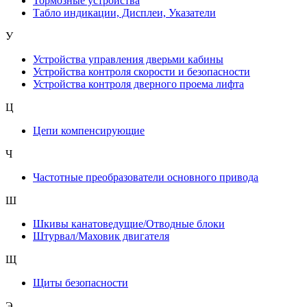
Тормозные устройства
Табло индикации, Дисплеи, Указатели
У
Устройства управления дверьми кабины
Устройства контроля скорости и безопасности
Устройства контроля дверного проема лифта
Ц
Цепи компенсирующие
Ч
Частотные преобразователи основного привода
Ш
Шкивы канатоведущие/Отводные блоки
Штурвал/Маховик двигателя
Щ
Щиты безопасности
Э