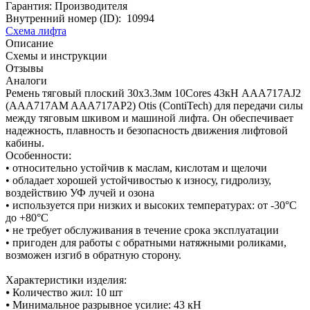
Гарантия: Производителя
Внутренний номер (ID):
10994
Схема лифта
Описание
Схемы и инструкции
Отзывы
Аналоги
Ремень тяговый плоский 30х3.3мм 10Cores 43кН AAA717AJ2
(AAA717AM AAA717AP2) Otis (ContiTech) для передачи силы
между тяговым шкивом и машиной лифта. Он обеспечивает
надежность, плавность и безопасность движения лифтовой
кабины.
Особенности:
• относительно устойчив к маслам, кислотам и щелочи
• обладает хорошей устойчивостью к износу, гидролизу,
воздействию УФ лучей и озона
• используется при низких и высоких температурах: от -30°C
до +80°C
• не требует обслуживания в течение срока эксплуатации
• пригоден для работы с обратными натяжными роликами,
возможен изгиб в обратную сторону.
Характеристики изделия:
⦁ Количество жил: 10 шт
⦁ Минимальное разрывное усилие: 43 кН