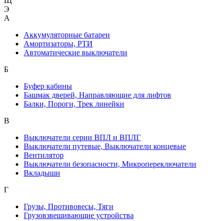
Щ
Э
А
Аккумуляторные батареи
Амортизаторы, РТИ
Автоматические выключатели
Б
Буфер кабины
Башмак дверей, Направляющие для лифтов
Балки, Пороги, Трек линейки
В
Выключатели серии ВПЛ и ВПЛГ
Выключатели путевые, Выключатели концевые
Вентилятор
Выключатели безопасности, Микропереключатели
Вкладыши
Г
Грузы, Противовесы, Тяги
Грузовзвешивающие устройства