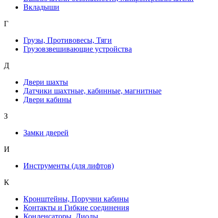
Вкладыши
Г
Грузы, Противовесы, Тяги
Грузовзвешивающие устройства
Д
Двери шахты
Датчики шахтные, кабинные, магнитные
Двери кабины
З
Замки дверей
И
Инструменты (для лифтов)
К
Кронштейны, Поручни кабины
Контакты и Гибкие соединения
Конденсаторы, Диоды