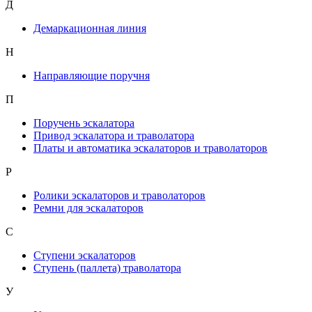
Д
Демаркационная линия
Н
Направляющие поручня
П
Поручень эскалатора
Привод эскалатора и траволатора
Платы и автоматика эскалаторов и траволаторов
Р
Ролики эскалаторов и траволаторов
Ремни для эскалаторов
С
Ступени эскалаторов
Ступень (паллета) траволатора
У