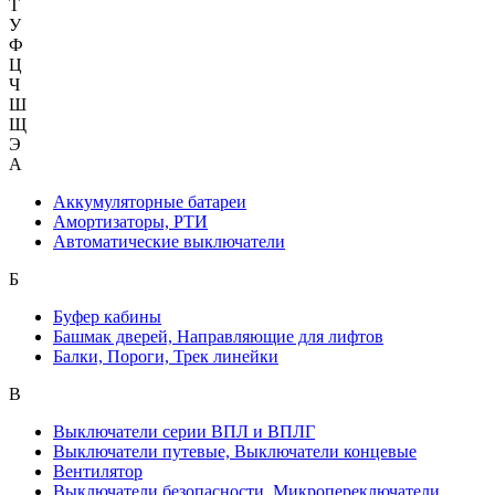
Т
У
Ф
Ц
Ч
Ш
Щ
Э
А
Аккумуляторные батареи
Амортизаторы, РТИ
Автоматические выключатели
Б
Буфер кабины
Башмак дверей, Направляющие для лифтов
Балки, Пороги, Трек линейки
В
Выключатели серии ВПЛ и ВПЛГ
Выключатели путевые, Выключатели концевые
Вентилятор
Выключатели безопасности, Микропереключатели