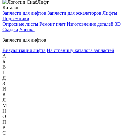
Каталог
Запчасти для лифтов
Запчасти для эскалаторов
Лифты
Подъемники
Опросные листы
Ремонт плат
Изготовление деталей 3D
Скидка
Уценка
Запчасти для лифтов
Визуализация лифта
На страницу каталога запчастей
А
Б
В
Г
Д
З
И
К
Л
М
Н
О
П
Р
С