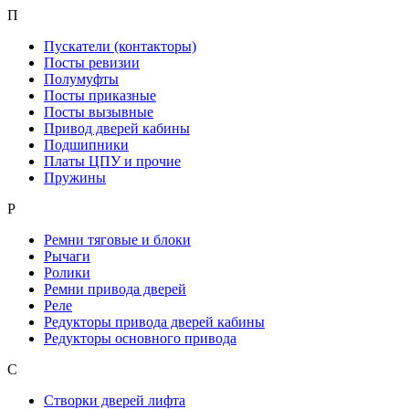
П
Пускатели (контакторы)
Посты ревизии
Полумуфты
Посты приказные
Посты вызывные
Привод дверей кабины
Подшипники
Платы ЦПУ и прочие
Пружины
Р
Ремни тяговые и блоки
Рычаги
Ролики
Ремни привода дверей
Реле
Редукторы привода дверей кабины
Редукторы основного привода
С
Створки дверей лифта