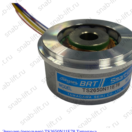
Энкодер (резольвер) TS2650N11E78 Tamagawa