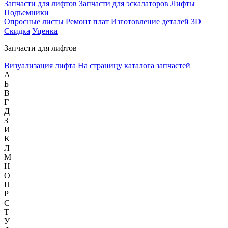
Запчасти для лифтов
Запчасти для эскалаторов
Лифты
Подъемники
Опросные листы
Ремонт плат
Изготовление деталей 3D
Скидка
Уценка
Запчасти для лифтов
Визуализация лифта
На страницу каталога запчастей
А
Б
В
Г
Д
З
И
К
Л
М
Н
О
П
Р
С
Т
У