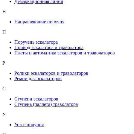
Демаркационная линия
Н
Направляющие поручня
П
Поручень эскалатора
Привод эскалатора и траволатора
Платы и автоматика эскалаторов и траволаторов
Р
Ролики эскалаторов и траволаторов
Ремни для эскалаторов
С
Ступени эскалаторов
Ступень (паллета) траволатора
У
Устье поручня