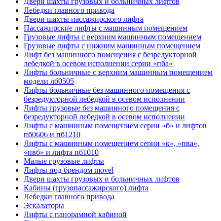
Двери шахты грузовых и больничных лифтов
Лебедки главного привода
Двери шахты пассажирского лифта
Пассажирские лифты с машинным помещением
Грузовые лифты с верхним машинным помещением
Грузовые лифты с нижним машинным помещением
Лифт без машинного помещения с безредукторной
лебедкой в осевом исполнении серии «пба»
Лифты больничные с верхним машинным помещением
модели лб0505
Лифты больничные без машинного помещения с
безредукторной лебедкой в осевом исполнении
Лифты грузовые без машинного помещения с
безредукторной лебедкой в осевом исполнении
Лифты с машинным помещением серии «б» и лифтов
пб0606 и пб1210
Лифты с машинным помещением серии «к», «пва»,
«пвб» и лифта пб1010
Малые грузовые лифты
Лифты под брендом movel
Двери шахты грузовых и больничных лифтов
Кабины (грузопассажирского) лифта
Лебедки главного привода
Эскалаторы
Лифты с панорамной кабиной