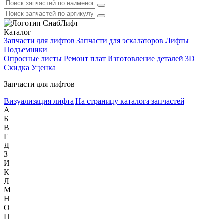
Каталог
Запчасти для лифтов
Запчасти для эскалаторов
Лифты
Подъемники
Опросные листы
Ремонт плат
Изготовление деталей 3D
Скидка
Уценка
Запчасти для лифтов
Визуализация лифта
На страницу каталога запчастей
А
Б
В
Г
Д
З
И
К
Л
М
Н
О
П