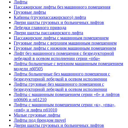
Лифты
Пассажирские лифты без машинного помещения
Грузовые лифты
Кабины (грузопассажирского) лифта
Двери шахты грузовых и больничных лифтов
Лебедки главного привода
Двери шахты пассажирского лифта
Пассажирские лифты с машинным помещением
Грузовые лифты с верхним машинным помещением
Грузовые лифты с нижним машинным помещением
Лифт без машинного помещения с безредукторной
лебедкой в осевом исполнении серии «пба»
Лифты больничные с верхним машинным помещением
модели лб0505
Лифты больничные без машинного помещения с
безредукторной лебедкой в осевом исполнении
Лифты грузовые без машинного помещения с
безредукторной лебедкой в осевом исполнении
Лифты с машинным помещением серии «б» и лифтов
пб0606 и пб1210
Лифты с машинным помещением серии «к», «пва»,
«пвб» и лифта пб1010
Малые грузовые лифты
Лифты под брендом movel
Двери шахты грузовых и больничных лифтов