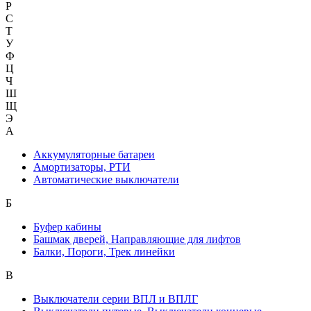
Р
С
Т
У
Ф
Ц
Ч
Ш
Щ
Э
А
Аккумуляторные батареи
Амортизаторы, РТИ
Автоматические выключатели
Б
Буфер кабины
Башмак дверей, Направляющие для лифтов
Балки, Пороги, Трек линейки
В
Выключатели серии ВПЛ и ВПЛГ