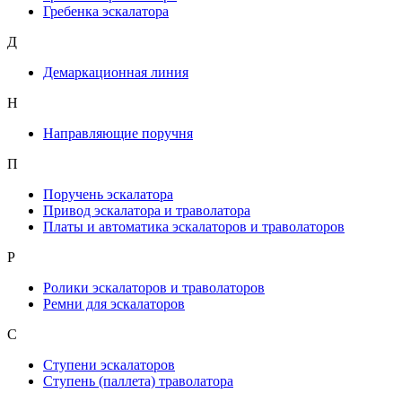
Гребенка эскалатора
Д
Демаркационная линия
Н
Направляющие поручня
П
Поручень эскалатора
Привод эскалатора и траволатора
Платы и автоматика эскалаторов и траволаторов
Р
Ролики эскалаторов и траволаторов
Ремни для эскалаторов
С
Ступени эскалаторов
Ступень (паллета) траволатора