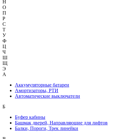
Н
О
П
Р
С
Т
У
Ф
Ц
Ч
Ш
Щ
Э
А
Аккумуляторные батареи
Амортизаторы, РТИ
Автоматические выключатели
Б
Буфер кабины
Башмак дверей, Направляющие для лифтов
Балки, Пороги, Трек линейки
В