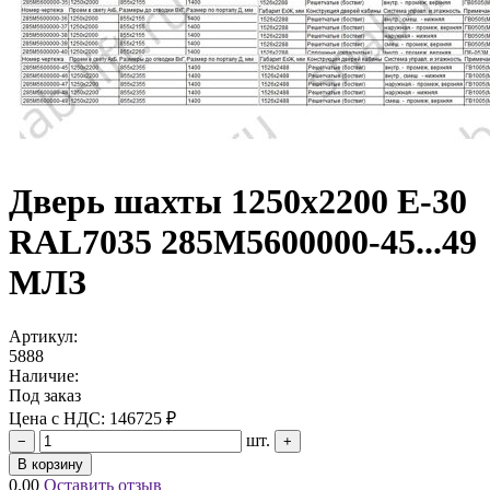
Дверь шахты 1250х2200 Е-30
RAL7035 285М5600000-45...49
МЛЗ
Артикул:
5888
Наличие:
Под заказ
Цена с НДС:
146725 ₽
шт.
−
+
В корзину
0.00
Оставить отзыв