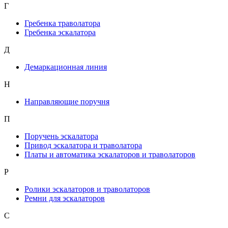
Г
Гребенка траволатора
Гребенка эскалатора
Д
Демаркационная линия
Н
Направляющие поручня
П
Поручень эскалатора
Привод эскалатора и траволатора
Платы и автоматика эскалаторов и траволаторов
Р
Ролики эскалаторов и траволаторов
Ремни для эскалаторов
С