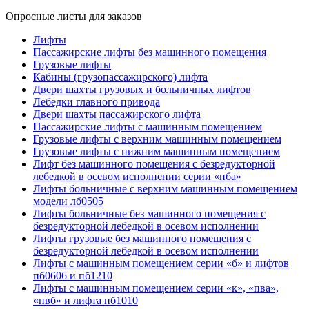
Опросные листы для заказов
Лифты
Пассажирские лифты без машинного помещения
Грузовые лифты
Кабины (грузопассажирского) лифта
Двери шахты грузовых и больничных лифтов
Лебедки главного привода
Двери шахты пассажирского лифта
Пассажирские лифты с машинным помещением
Грузовые лифты с верхним машинным помещением
Грузовые лифты с нижним машинным помещением
Лифт без машинного помещения с безредукторной
лебедкой в осевом исполнении серии «пба»
Лифты больничные с верхним машинным помещением
модели лб0505
Лифты больничные без машинного помещения с
безредукторной лебедкой в осевом исполнении
Лифты грузовые без машинного помещения с
безредукторной лебедкой в осевом исполнении
Лифты с машинным помещением серии «б» и лифтов
пб0606 и пб1210
Лифты с машинным помещением серии «к», «пва»,
«пвб» и лифта пб1010