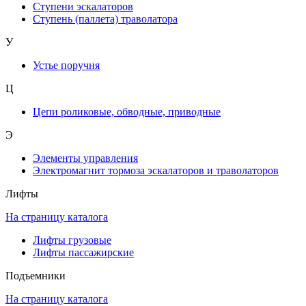
Ступени эскалаторов
Ступень (паллета) траволатора
У
Устье поручня
Ц
Цепи роликовые, обводные, приводные
Э
Элементы управления
Электромагнит тормоза эскалаторов и траволаторов
Лифты
На страницу каталога
Лифты грузовые
Лифты пассажирские
Подъемники
На страницу каталога