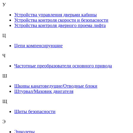
У
Устройства управления дверьми кабины
Устройства контроля скорости и безопасности
Устройства контроля дверного проема лифта
Ц
Цепи компенсирующие
Ч
Частотные преобразователи основного привода
Ш
Шкивы канатоведущие/Отводные блоки
Штурвал/Маховик двигателя
Щ
Щиты безопасности
Э
Энкодеры