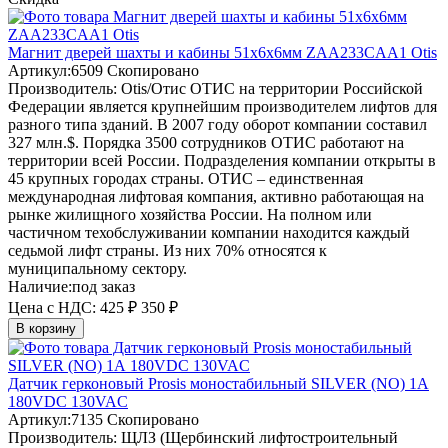
Магнит дверей шахты и кабины 51х6х6мм ZAA233CAA1 Otis
Артикул:
6509
Скопировано
Производитель:
Otis/Отис
ОТИС на территории Российской
Федерации является крупнейшим производителем лифтов для
разного типа зданий. В 2007 году оборот компании составил
327 млн.$. Порядка 3500 сотрудников ОТИС работают на
территории всей России. Подразделения компании открыты в
45 крупных городах страны. ОТИС – единственная
международная лифтовая компания, активно работающая на
рынке жилищного хозяйства России. На полном или
частичном техобслуживании компании находится каждый
седьмой лифт страны. Из них 70% относятся к
муниципальному сектору.
Наличие:
под заказ
Цена с НДС:
425 ₽
350 ₽
В корзину
Датчик герконовый Prosis моностабильный SILVER (NO) 1А
180VDC 130VAC
Артикул:
7135
Скопировано
Производитель:
ЩЛЗ (Щербинский лифтостроительный