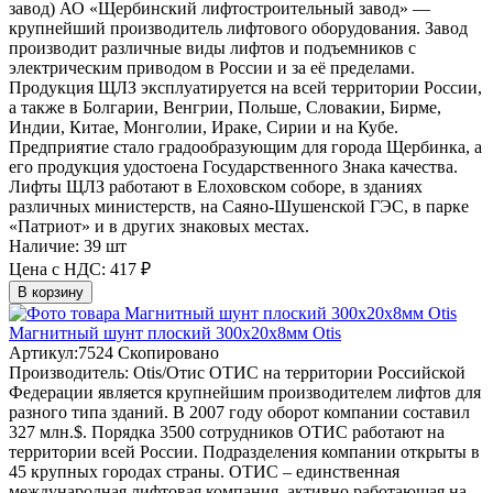
завод)
АО «Щербинский лифтостроительный завод» —
крупнейший производитель лифтового оборудования. Завод
производит различные виды лифтов и подъемников с
электрическим приводом в России и за её пределами.
Продукция ЩЛЗ эксплуатируется на всей территории России,
а также в Болгарии, Венгрии, Польше, Словакии, Бирме,
Индии, Китае, Монголии, Ираке, Сирии и на Кубе.
Предприятие стало градообразующим для города Щербинка, а
его продукция удостоена Государственного Знака качества.
Лифты ЩЛЗ работают в Елоховском соборе, в зданиях
различных министерств, на Саяно-Шушенской ГЭС, в парке
«Патриот» и в других знаковых местах.
Наличие:
39 шт
Цена с НДС:
417 ₽
В корзину
Магнитный шунт плоский 300х20х8мм Otis
Артикул:
7524
Скопировано
Производитель:
Otis/Отис
ОТИС на территории Российской
Федерации является крупнейшим производителем лифтов для
разного типа зданий. В 2007 году оборот компании составил
327 млн.$. Порядка 3500 сотрудников ОТИС работают на
территории всей России. Подразделения компании открыты в
45 крупных городах страны. ОТИС – единственная
международная лифтовая компания, активно работающая на