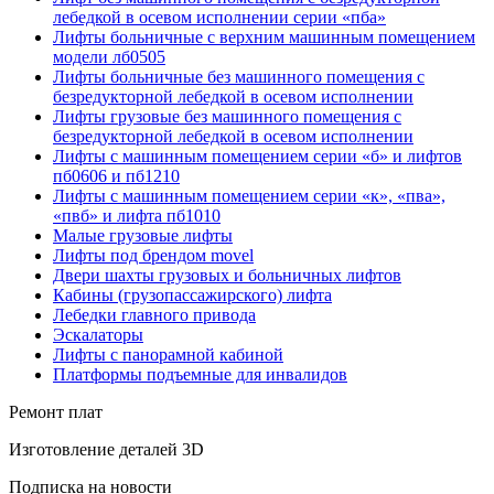
лебедкой в осевом исполнении серии «пба»
Лифты больничные с верхним машинным помещением
модели лб0505
Лифты больничные без машинного помещения с
безредукторной лебедкой в осевом исполнении
Лифты грузовые без машинного помещения с
безредукторной лебедкой в осевом исполнении
Лифты с машинным помещением серии «б» и лифтов
пб0606 и пб1210
Лифты с машинным помещением серии «к», «пва»,
«пвб» и лифта пб1010
Малые грузовые лифты
Лифты под брендом movel
Двери шахты грузовых и больничных лифтов
Кабины (грузопассажирского) лифта
Лебедки главного привода
Эскалаторы
Лифты с панорамной кабиной
Платформы подъемные для инвалидов
Ремонт плат
Изготовление деталей 3D
Подписка на новости