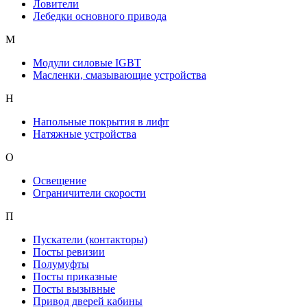
Ловители
Лебедки основного привода
М
Модули силовые IGBT
Масленки, смазывающие устройства
Н
Напольные покрытия в лифт
Натяжные устройства
О
Освещение
Ограничители скорости
П
Пускатели (контакторы)
Посты ревизии
Полумуфты
Посты приказные
Посты вызывные
Привод дверей кабины