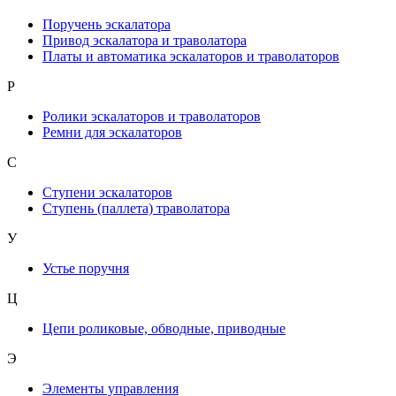
Поручень эскалатора
Привод эскалатора и траволатора
Платы и автоматика эскалаторов и траволаторов
Р
Ролики эскалаторов и траволаторов
Ремни для эскалаторов
С
Ступени эскалаторов
Ступень (паллета) траволатора
У
Устье поручня
Ц
Цепи роликовые, обводные, приводные
Э
Элементы управления