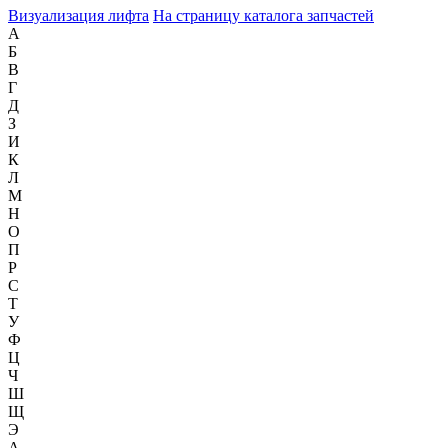
Визуализация лифта
На страницу каталога запчастей
А
Б
В
Г
Д
З
И
К
Л
М
Н
О
П
Р
С
Т
У
Ф
Ц
Ч
Ш
Щ
Э
А