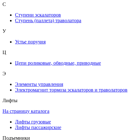
С
Ступени эскалаторов
Ступень (паллета) траволатора
У
Устье поручня
Ц
Цепи роликовые, обводные, приводные
Э
Элементы управления
Электромагнит тормоза эскалаторов и траволаторов
Лифты
На страницу каталога
Лифты грузовые
Лифты пассажирские
Подъемники