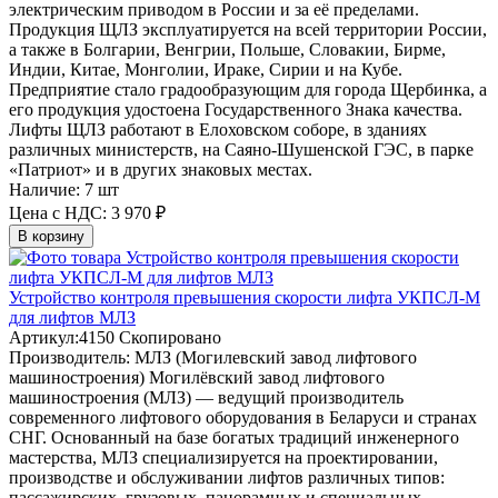
электрическим приводом в России и за её пределами.
Продукция ЩЛЗ эксплуатируется на всей территории России,
а также в Болгарии, Венгрии, Польше, Словакии, Бирме,
Индии, Китае, Монголии, Ираке, Сирии и на Кубе.
Предприятие стало градообразующим для города Щербинка, а
его продукция удостоена Государственного Знака качества.
Лифты ЩЛЗ работают в Елоховском соборе, в зданиях
различных министерств, на Саяно-Шушенской ГЭС, в парке
«Патриот» и в других знаковых местах.
Наличие:
7 шт
Цена с НДС:
3 970 ₽
В корзину
Устройство контроля превышения скорости лифта УКПСЛ-М
для лифтов МЛЗ
Артикул:
4150
Скопировано
Производитель:
МЛЗ (Могилевский завод лифтового
машиностроения)
Могилёвский завод лифтового
машиностроения (МЛЗ) — ведущий производитель
современного лифтового оборудования в Беларуси и странах
СНГ. Основанный на базе богатых традиций инженерного
мастерства, МЛЗ специализируется на проектировании,
производстве и обслуживании лифтов различных типов:
пассажирских, грузовых, панорамных и специальных