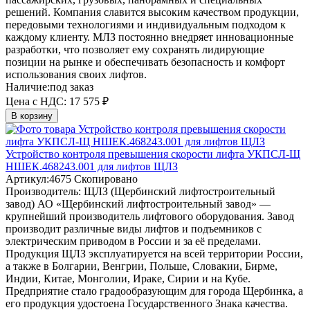
решений. Компания славится высоким качеством продукции,
передовыми технологиями и индивидуальным подходом к
каждому клиенту. МЛЗ постоянно внедряет инновационные
разработки, что позволяет ему сохранять лидирующие
позиции на рынке и обеспечивать безопасность и комфорт
использования своих лифтов.
Наличие:
под заказ
Цена с НДС:
17 575 ₽
В корзину
Устройство контроля превышения скорости лифта УКПСЛ-Щ
НШЕК.468243.001 для лифтов ЩЛЗ
Артикул:
4675
Скопировано
Производитель:
ЩЛЗ (Щербинский лифтостроительный
завод)
АО «Щербинский лифтостроительный завод» —
крупнейший производитель лифтового оборудования. Завод
производит различные виды лифтов и подъемников с
электрическим приводом в России и за её пределами.
Продукция ЩЛЗ эксплуатируется на всей территории России,
а также в Болгарии, Венгрии, Польше, Словакии, Бирме,
Индии, Китае, Монголии, Ираке, Сирии и на Кубе.
Предприятие стало градообразующим для города Щербинка, а
его продукция удостоена Государственного Знака качества.