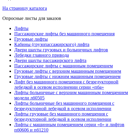
На страницу каталога
Опросные листы для заказов
Лифты
Пассажирские лифты без машинного помещения
Грузовые лифты
Кабины (грузопассажирского) лифта
Двери шахты грузовых и больничных лифтов
Лебедки главного привода
Двери шахты пассажирского лифта
Пассажирские лифты с машинным помещением
Грузовые лифты с верхним машинным помещением
Грузовые лифты с нижним машинным помещением
Лифт без машинного помещения с безредукторной
лебедкой в осевом исполнении серии «пба»
Лифты больничные с верхним машинным помещением
модели лб0505
Лифты больничные без машинного помещения с
безредукторной лебедкой в осевом исполнении
Лифты грузовые без машинного помещения с
безредукторной лебедкой в осевом исполнении
Лифты с машинным помещением серии «б» и лифтов
пб0606 и пб1210