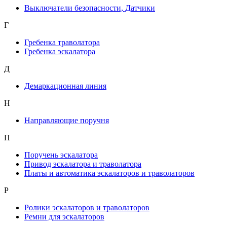
Выключатели безопасности, Датчики
Г
Гребенка траволатора
Гребенка эскалатора
Д
Демаркационная линия
Н
Направляющие поручня
П
Поручень эскалатора
Привод эскалатора и траволатора
Платы и автоматика эскалаторов и траволаторов
Р
Ролики эскалаторов и траволаторов
Ремни для эскалаторов