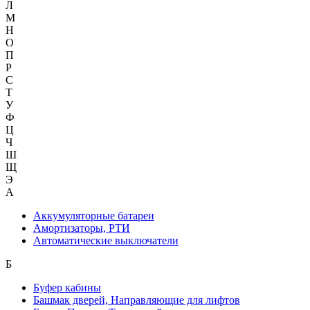
Л
М
Н
О
П
Р
С
Т
У
Ф
Ц
Ч
Ш
Щ
Э
А
Аккумуляторные батареи
Амортизаторы, РТИ
Автоматические выключатели
Б
Буфер кабины
Башмак дверей, Направляющие для лифтов