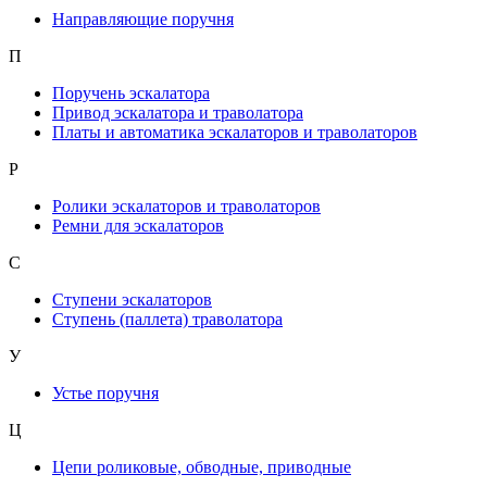
Направляющие поручня
П
Поручень эскалатора
Привод эскалатора и траволатора
Платы и автоматика эскалаторов и траволаторов
Р
Ролики эскалаторов и траволаторов
Ремни для эскалаторов
С
Ступени эскалаторов
Ступень (паллета) траволатора
У
Устье поручня
Ц
Цепи роликовые, обводные, приводные