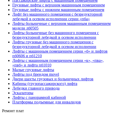
Пассажирские лифты с машинным помещением
Грузовые лифты с верхним машинным помещением
Грузовые лифты с нижним машинным помещением
Лифт без машинного помещения с безредукторной
лебедкой в осевом исполнении серии «пба»
Лифты больничные с верхним машинным помещением
модели лб0505
Лифты больничные без машинного помещения с
безредукторной лебедкой в осевом исполнении
Лифты грузовые без машинного помещения с
безредукторной лебедкой в осевом исполнении
Лифты с машинным помещением серии «б» и лифтов
пб0606 и пб1210
Лифты с машинным помещением серии «к», «пва»,
«пвб» и лифта пб1010
Малые грузовые лифты
Лифты под брендом movel
Двери шахты грузовых и больничных лифтов
Кабины (грузопассажирского) лифта
Лебедки главного привода
Эскалаторы
Лифты с панорамной кабиной
Платформы подъемные для инвалидов
Ремонт плат