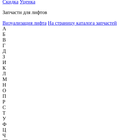
Скидка
Уценка
Запчасти для лифтов
Визуализация лифта
На страницу каталога запчастей
А
Б
В
Г
Д
З
И
К
Л
М
Н
О
П
Р
С
Т
У
Ф
Ц
Ч